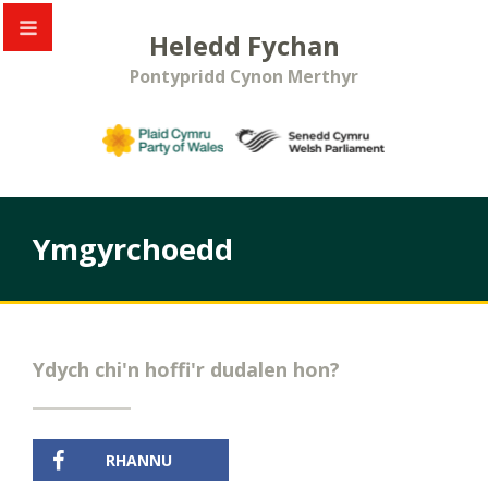
Heledd Fychan
Pontypridd Cynon Merthyr
Ymgyrchoedd
Ydych chi'n hoffi'r dudalen hon?
RHANNU