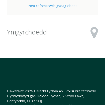
Neu cofrestrwch gydag ebost
Ymgyrchoedd
Hawlfraint 2026 Heledd Fychan AS ·
Polisi Preifatrwydd
Hyrwyddwyd gan Heledd Fychan, 2 Stryd Fawr,
Pontypridd, CF37 1QJ.