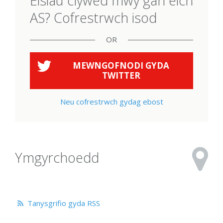
Eisiau clywed mwy gan eich
AS? Cofrestrwch isod
OR
MEWNGOFNODI GYDA
TWITTER
Neu cofrestrwch gydag ebost
Ymgyrchoedd
Tanysgrifio gyda RSS