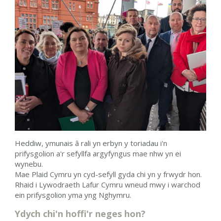
Heddiw,
ymunais â rali yn erbyn y toriadau i'n
prifysgolion a'r sefyllfa argyfyngus mae nhw yn ei
wynebu.
Mae Plaid Cymru yn cyd-sefyll gyda chi yn y frwydr hon.
Rhaid i Lywodraeth Lafur Cymru wneud mwy i warchod
ein prifysgolion yma yng Nghymru.
Ydych chi'n hoffi'r neges hon?