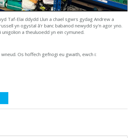
yd Taf-Elai ddydd Llun a chael sgwrs gydag Andrew a
ssell yn ogystal â'r banc babanod newydd sy'n agor yno.
i unigolion a theuluoedd yn ein cymuned.
ei wneud. Os hoffech gefnogi eu gwaith, ewch i: