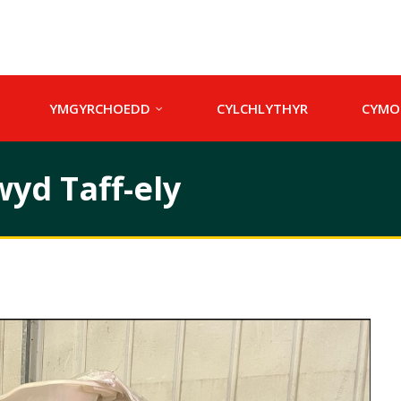
YMGYRCHOEDD
CYLCHLYTHYR
CYMO
yd Taff-ely