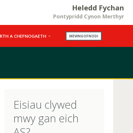
Heledd Fychan
Pontypridd Cynon Merthyr
RTH A CHEFNOGAETH
MEWNGOFNODI
Eisiau clywed
mwy gan eich
AS?