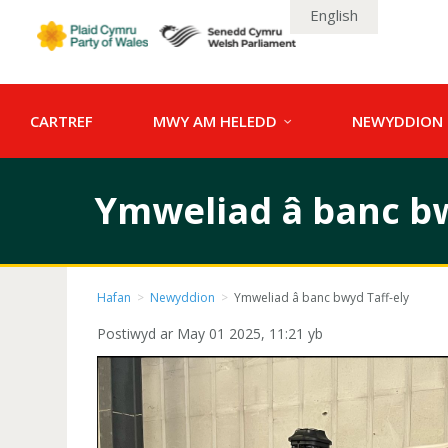
English
CARTREF
MWY AM HELEDD
NEWYDDION
Ymweliad â banc bw
Hafan
>
Newyddion
>
Ymweliad â banc bwyd Taff-ely
Postiwyd ar May 01 2025, 11:21 yb