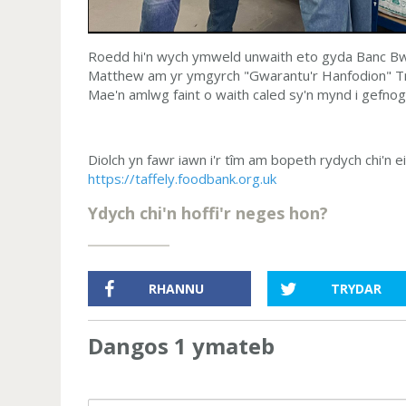
Roedd hi'n wych ymweld unwaith eto gyda Banc Bw
Matthew am yr ymgyrch "Gwarantu'r Hanfodion" Tru
Mae'n amlwg faint o waith caled sy'n mynd i gefnog
Diolch yn fawr iawn i'r tîm am bopeth rydych chi'n 
https://taffely.foodbank.org.uk
Ydych chi'n hoffi'r neges hon?
RHANNU
TRYDAR
Dangos 1 ymateb