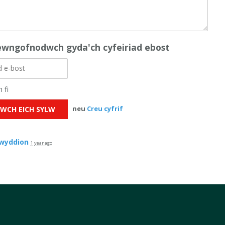
wngofnodwch gyda'ch cyfeiriad ebost
 fi
neu
Creu cyfrif
wyddion
1 year ago