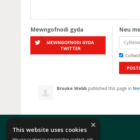
Mewngofnodi gyda
Neu me
MEWNGOFNODI GYDA
TWITTER
Cofiwch
Brooke Webb
published this page in
Ne
×
This website uses cookies
We use cookies to personalise content, ads