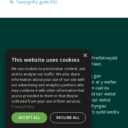
Tanysgrifio gyda RSS
×
Hawlfraint 2026 Heledd Fychan AS ·
Polisi Preifatrwydd
This website uses cookies
Hyrwyddwyd gan Heledd Fychan, 2 Stryd Fawr,
We use cookies to personalise content, ads
Pontypridd, CF37 1QJ.
and to analyse our traffic. We also share
Telir costau'r wefan hon o arian cyhoeddus gan
information about your use of our site with
Gomisiwn y Senedd. Gall dolenni a ddarperir ar y wefan
our advertising and analytics partners who
hon arwain at wefannau allanol nad ydynt yn cael eu
may combine it with other information that
cynnal na'u hariannu gan Gomisiwn y Senedd na'r Aelod
you’ve provided to them or that they’ve
o'r Senedd. Nid yw'r Comisiwn y Senedd / na;r Aelod
collected from your use of their services.
Senedd yn gyfrifol am gynnwys unrhyw gyfryngau
Privacy Policy
mewnosodedig na gwefannau trydydd parti sydd wedi'u
cysylltu yma.
ACCEPT ALL
DECLINE ALL
Crewyd gan
Brand Response
gyda
NationBuilder