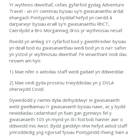
Yr wythnos diwethaf, cefais gyfarfod gydag Adventure
Travel - un o’r cwmnïau bysiau sy’n gwasanaethu ardal
ehangach Pontypridd, a byddaf hefyd yn cwrdd â
darparwyr bysiau eraill sy’n gwasanaethu RhCT,
Caerdydd a Bro Morgannwg dros yr wythnosau nesaf.
Roedd yn amlwg o'r cyfarfod bod y gweithredwr bysiau
yn deall bod eu gwasanaethau wedi bod yn is na'r safon
yn ystod yr wythnosau diwethaf. Fe wnaethant nodi dau
reswm am hyn:
1) Mae nifer o aelodau staff wedi gadael yn ddiweddar.
2) Mae oedi gyda prosesu trwyddedau yn y DVLA
oherwydd Covid.
Dywedodd y cwmni dylai defnyddwyr ei gwasanaeth
weld gwelliannau i'r gwasanaeth bysiau nawr, ac y bydd
newidiadau cadarnhaol yn fuan gan gynnwys fel y
gwasanaeth 103 yn mynd yn ôl i fod bob hanner awr o
ddiwedd mis Awst. Bydd ganddyn nhw hefyd aelod staff
ymroddedig yng ngorsaf fysiau Pontypridd rhwng 9am a