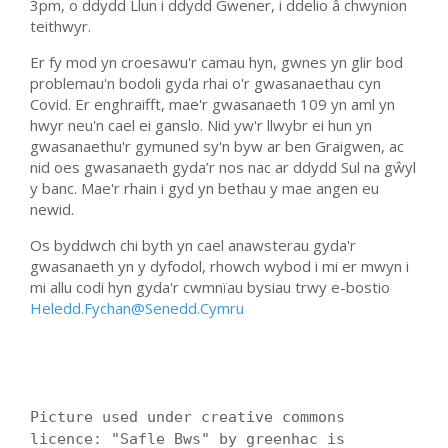
3pm, o ddydd Llun i ddydd Gwener, i ddelio â chwynion
teithwyr.
Er fy mod yn croesawu'r camau hyn, gwnes yn glir bod
problemau'n bodoli gyda rhai o'r gwasanaethau cyn
Covid. Er enghraifft, mae'r gwasanaeth 109 yn aml yn
hwyr neu'n cael ei ganslo. Nid yw'r llwybr ei hun yn
gwasanaethu'r gymuned sy'n byw ar ben Graigwen, ac
nid oes gwasanaeth gyda’r nos nac ar ddydd Sul na gŵyl
y banc. Mae'r rhain i gyd yn bethau y mae angen eu
newid.
Os byddwch chi byth yn cael anawsterau gyda'r
gwasanaeth yn y dyfodol, rhowch wybod i mi er mwyn i
mi allu codi hyn gyda'r cwmnïau bysiau trwy e-bostio
Heledd.Fychan@Senedd.Cymru
Picture used under creative commons
licence:
"Safle Bws"
by greenhac
is