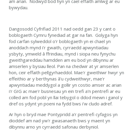
am arian. Nodwyd bod hyn yn cael effaith amlwg ar eu
bywydau.
Dangosodd Cyfrifiad 2011 nad oedd gan 23 y cant o
boblogaeth Cymru fynediad at gar na fan. Golyga hyn
fod carfan sylweddol o’r boblogaeth yn ei chael yn
anoddach mynd i'r gwaith, cyrraedd apwyntiadau
ysbyty, ymweld â ffrindiau, mynd i siopa neu fynychu
gweithgareddau hamdden am eu bod yn dibynnu ar
amserlen y bysiau lleol. Pan na chedwir at yr amserlen
hon, ceir effaith pellgyrhaeddol. Mae'r gweithiwr hwyr yn
effeithio ar y berthynas â'u cydweithwyr, mae'r
apwyntiadau meddygol a gollir yn costio amser ac arian
i'r GIG ac mae'r busnesau yn ein trefi a'n pentrefi ar eu
colled am fod pobl yn llai tebygol o ddod mewn i ganol y
dref os ydynt yn poeni na fydd bws i’w cludo adref.
Ar hyn o bryd mae Pontypridd a'r pentrefi cyfagos yn
dioddef am nad yw'r gwasanaeth bws y maent yn
dibynnu arno yn cyrraedd safonau derbyniol.