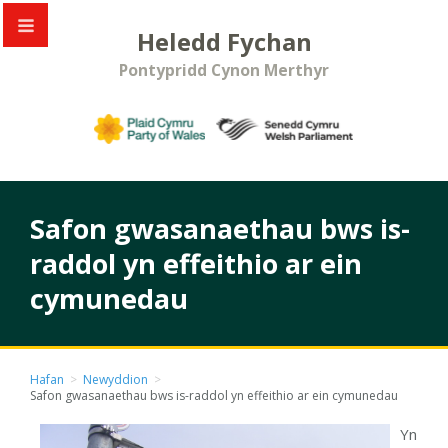
Heledd Fychan
Pontypridd Cynon Merthyr
Safon gwasanaethau bws is-
raddol yn effeithio ar ein
cymunedau
Hafan
>
Newyddion
>
Safon gwasanaethau bws is-raddol yn effeithio ar ein cymunedau
Yn