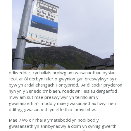
ddiweddar, cynhaliais arolwg am wasanaethau bysiau
lleol, ar ôl derbyn nifer o gwynion gan breswylwyr sy'n
byw yn ardal ehangach Pontypridd. Ar ôl codi’r pryderon
hyn yn y Senedd o’r blaen, roeddwn i eisiau darganfod
mwy am sut mae preswylwyr yn teimlo am y
gwasanaeth a’r modd y mae gwasanaethau hwyr neu
ddiffyg gwasanaeth yn effeithio arnyn nhw.
Mae 74% o'r rhai a ymatebodd yn nodi bod y
gwasanaeth yn annibynadwy a ddim yn cynnig gwerth