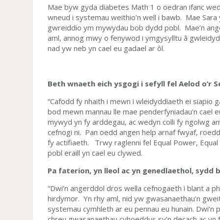
Mae byw gyda diabetes Math 1 o oedran ifanc wedi l
wneud i systemau weithio’n well i bawb. Mae Sara y
gwreiddio ym mywydau bob dydd pobl. Mae’n angerdd
aml, annog mwy o fenywod i ymgysylltu â gwleidyddia
nad yw neb yn cael eu gadael ar ôl.
Beth wnaeth eich ysgogi i sefyll fel Aelod o’r 
“Cafodd fy nhaith i mewn i wleidyddiaeth ei siapio 
bod mewn mannau lle mae penderfyniadau’n cael eu
mywyd yn fy arddegau, ac wedyn colli fy ngolwg am 
cefnogi ni. Pan oedd angen help arnaf fwyaf, roed
fy actifiaeth. Trwy raglenni fel Equal Power, Equal 
pobl eraill yn cael eu clywed.
Pa faterion, yn lleol ac yn genedlaethol, sydd b
“Dwi’n angerddol dros wella cefnogaeth i blant a ph
hirdymor. Yn rhy aml, nid yw gwasanaethau’n gweith
systemau cymhleth ar eu pennau eu hunain. Dwi’n p
chreu gwasanaethau cyhoeddus sy’n decach ac yn fw