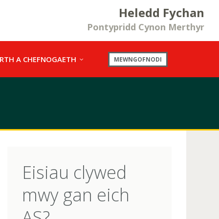
Heledd Fychan
Pontypridd Cynon Merthyr
RTH A CHEFNOGAETH
MEWNGOFNODI
Eisiau clywed
mwy gan eich
AS?