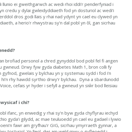
lunio ei gweithgarwch ac wedi rhoi iddi’r penderfyniad i
n credu y dylai gwleidyddiaeth fod yn dosturiol ac wedi’i
ol dros godi llais y rhai nad ydynt yn cael eu clywed yn
eth, a herio’r rhwystrau sy’n dal pobl yn ôl, gan sicrhau
Senedd?
gan brofiad personol a chred gynyddol bod pobl fel fi angen
 gwneud. Drwy fyw gyda diabetes Math 1, bron colli fy
gyfnod, gwelais y bylchau yn y systemau sydd i fod i’n
d hi’n rhy hawdd syrthio drwy’r bylchau. Dyna a sbardunodd
Voice, cefais yr hyder i sefyll a gwneud yn siŵr bod lleisiau
wysicaf i chi?
obl ifanc, yn enwedig y rhai sy’n byw gyda chyflyrau iechyd
io gyda’i gilydd, ac mae teuluoedd yn cael eu gadael i lywio
oeni’n fawr am gryfhau’r GIG, sicrhau ymyrraeth gynnar, a
y tosturiol. Yn lleol, dwi am weld mwy o gyfleoedd i