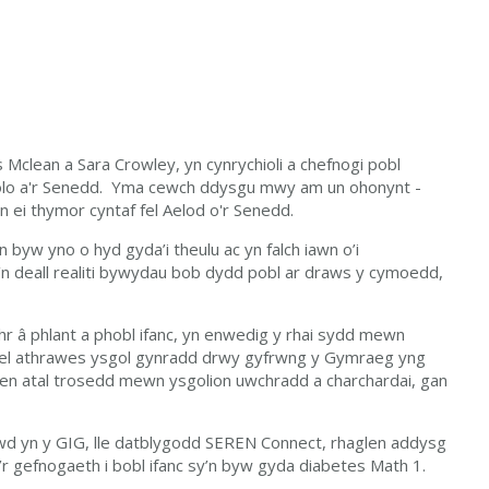
Mclean a Sara Crowley, yn cynrychioli a chefnogi pobl
olo a'r Senedd.
Yma cewch ddysgu mwy am un ohonynt -
 yn ei thymor cyntaf fel Aelod o'r Senedd
.
byw yno o hyd gyda’i theulu ac yn falch iawn o’i
n deall realiti bywydau bob dydd pobl ar draws y cymoedd,
hr â phlant a phobl ifanc, yn enwedig y rhai sydd mewn
el athrawes ysgol gynradd drwy gyfrwng y Gymraeg yng
usen atal trosedd mewn ysgolion uwchradd a charchardai, gan
wd yn y GIG, lle datblygodd SEREN Connect, rhaglen addysg
’r gefnogaeth i bobl ifanc sy’n byw gyda diabetes Math 1.