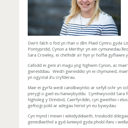
Dwi'n falch o fod yn rhan o
dîm
Plaid
Cymru gyda Lis 
Pontypridd, Cynon a Merthyr yn ein cymunedau lle
Sara Crowley, ei chefndir a'r hyn yr hoffai gyflawni
Cafodd ei geni a’i magu yng Nghwm Cynon, ac mae’n 
gwreiddiau. Wedi’i gwreiddio yn ei chymuned, mae’
yn ogystal â’u cryfderau.
Mae ei gyrfa wedi canolbwyntio ar sefyll ochr yn oc
perygl o gael eu hanwybyddu. Cymhwysodd Sara f
Ngholeg y Drindod, Caerfyrddin, cyn gweithio i el
gefnogi pobl ar adegau heriol yn eu bywydau.
Cyn mynd i mewn i wleidyddiaeth, treuliodd ddega
genedlaethol a gyd-luniwyd gyda phobl ifanc i wella