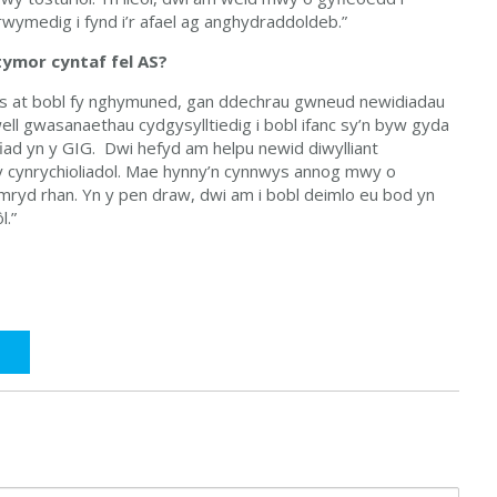
ymedig i fynd i’r afael ag anghydraddoldeb.”
 tymor cyntaf fel AS?
agos at bobl fy nghymuned, gan ddechrau gwneud newidiadau
ll gwasanaethau cydgysylltiedig i bobl ifanc sy’n byw gyda
fiad yn y GIG. Dwi hefyd am helpu newid diwylliant
wy cynrychioliadol. Mae hynny’n cynnwys annog mwy o
gymryd rhan. Yn y pen draw, dwi am i bobl deimlo eu bod yn
l.”