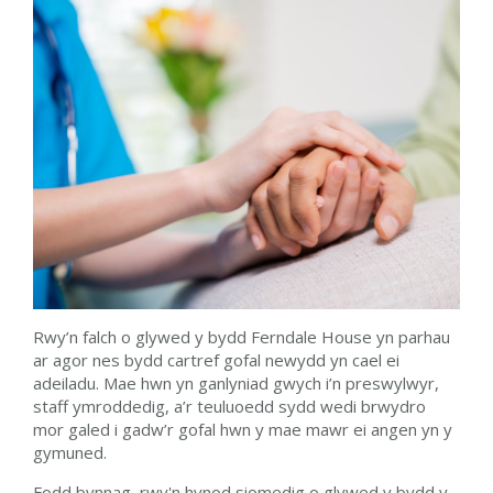
Rwy’n falch o glywed y bydd Ferndale House yn parhau
ar agor nes bydd cartref gofal newydd yn cael ei
adeiladu. Mae hwn yn ganlyniad gwych i’n preswylwyr,
staff ymroddedig, a’r teuluoedd sydd wedi brwydro
mor galed i gadw’r gofal hwn y mae mawr ei angen yn y
gymuned.
Fodd bynnag, rwy'n hynod siomedig o glywed y bydd y