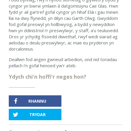
cyngor yn bwrw ymlaen â datgomisiynu Cae Glas. Hwn
fydd yr ail gartref gofal cyngor yn Nhaf Elái i gau mewn
llai na dwy flynedd, yn dilyn cau Garth Olwg. Gwyddom
fod gofal preswyl yn hollbwysig, a bydd y newyddion
hwn yn ddinistriol i’r preswylwyr, y staff, a’u teuluoedd.
Dros yr ychydig fisoedd diwethaf, rwyf wedi siarad ag
aelodau o deulu preswylwyr, ac mae eu pryderon yn
dorcalonnus.
Deallwn fod angen gwneud arbedion, ond nid toriadau
pellach i’n gofal henoed yw’r ateb.
Ydych chi'n hoffi'r neges hon?
RHANNU
TRYDAR