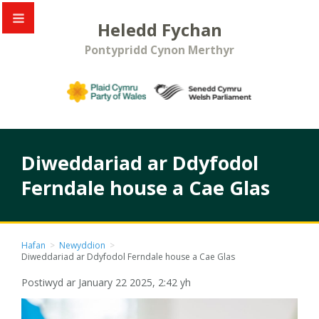
Heledd Fychan
Pontypridd Cynon Merthyr
Diweddariad ar Ddyfodol
Ferndale house a Cae Glas
Hafan
>
Newyddion
>
Diweddariad ar Ddyfodol Ferndale house a Cae Glas
Postiwyd ar January 22 2025, 2:42 yh