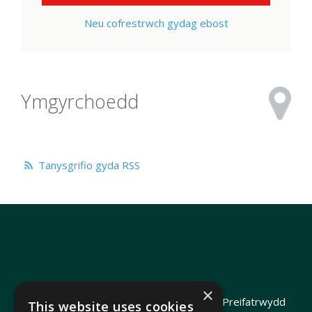
Neu cofrestrwch gydag ebost
Ymgyrchoedd
Tanysgrifio gyda RSS
×
Hawlfraint 2026 Heledd Fychan AS ·
Polisi Preifatrwydd
This website uses cookies