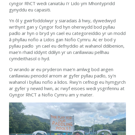
cyngor RhCT wedi caniatáu i'r Lido ym Mhontypridd
gynyddu eu capasiti.
Yn ôl y gwirfoddolwyr y siaradais â hwy, dywedwyd
wrthynt gan y Cyngor fod hyn oherwydd bod pyllau
padlo ar hyn o bryd yn cael eu categoreiddio yr un modd
â phyllau nofio a Lidos gan Nofio Cymru. Ac er bod y
pyllau padlo yn cael eu defnyddio at wahanol ddibenion,
mae'n rhaid iddynt ddilyn yr un canllawiau pellhau
cymdeithasol o hyd.
O wrando ar eu pryderon mae'n amlwg bod angen
canllawiau penodol arnom ar gyfer pyllau padlo, sy'n
wahanol i byllau nofio a lidos. Rwy'n cefnogi eu hymgyrch
ar gyfer y newid hwn, ac rwyf eisoes wedi ysgrifennu at
Gyngor RhCT a Nofio Cymru am y mater.