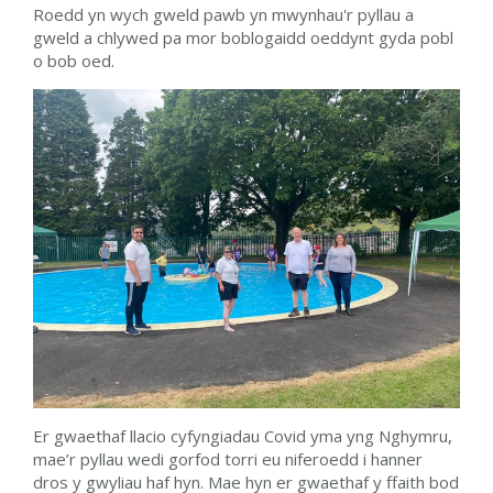
Roedd yn wych gweld pawb yn mwynhau'r pyllau a
gweld a chlywed pa mor boblogaidd oeddynt gyda pobl
o bob oed.
Er gwaethaf llacio cyfyngiadau Covid yma yng Nghymru,
mae’r pyllau wedi gorfod torri eu niferoedd i hanner
dros y gwyliau haf hyn. Mae hyn er gwaethaf y ffaith bod