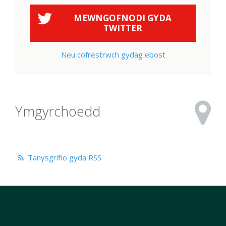
MEWNGOFNODI GYDA
TWITTER
Neu cofrestrwch gydag ebost
Ymgyrchoedd
Tanysgrifio gyda RSS