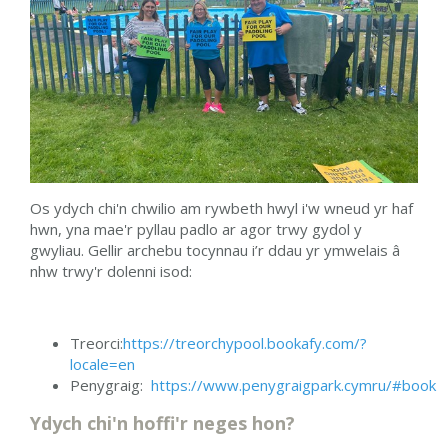
Os ydych chi'n chwilio am rywbeth hwyl i'w wneud yr haf
hwn, yna mae'r pyllau padlo ar agor trwy gydol y
gwyliau. Gellir archebu tocynnau i’r ddau yr ymwelais â
nhw trwy'r dolenni isod:
Treorci:
https://treorchypool.bookafy.com/?
locale=en
Penygraig:
https://www.penygraigpark.cymru/#book
Ydych chi'n hoffi'r neges hon?