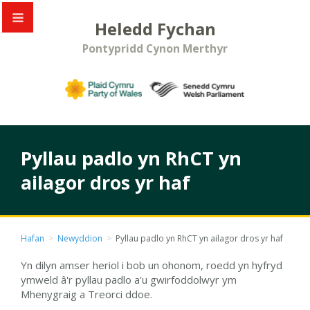
Heledd Fychan
Pontypridd Cynon Merthyr
Pyllau padlo yn RhCT yn
ailagor dros yr haf
Hafan
>
Newyddion
>
Pyllau padlo yn RhCT yn ailagor dros yr haf
Yn dilyn amser heriol i bob un ohonom, roedd yn hyfryd
ymweld â'r pyllau padlo a'u gwirfoddolwyr ym
Mhenygraig a Treorci ddoe.