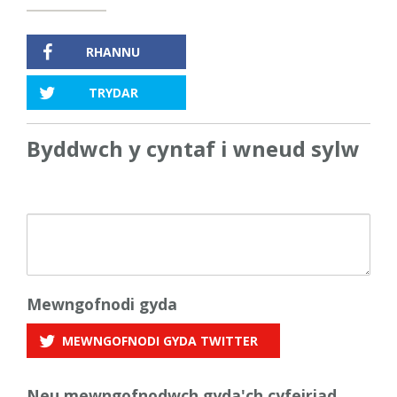
RHANNU
TRYDAR
Byddwch y cyntaf i wneud sylw
Mewngofnodi gyda
MEWNGOFNODI GYDA
TWITTER
Neu mewngofnodwch gyda'ch cyfeiriad