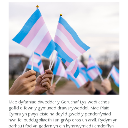
Mae dyfarniad diweddar y Goruchaf Lys wedi achosi
gofid o fewn y gymuned drawsryweddol. Mae Plaid
Cymru yn pwysleisio na ddylid gweld y penderfyniad
hwn fel buddugoliaeth i un grŵp dros un arall. Rydym yn
parhau i fod yn gadarn yn ein hymrwymiad i amddiffyn