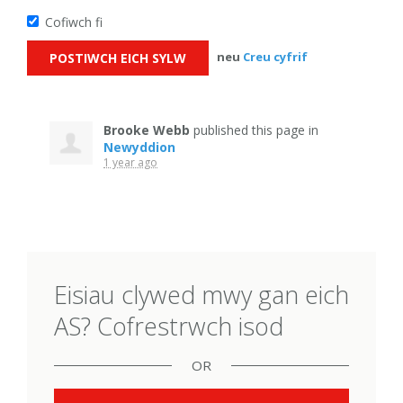
Cofiwch fi
neu
Creu cyfrif
Brooke Webb
published this page in
Newyddion
1 year ago
Eisiau clywed mwy gan eich
AS? Cofrestrwch isod
OR