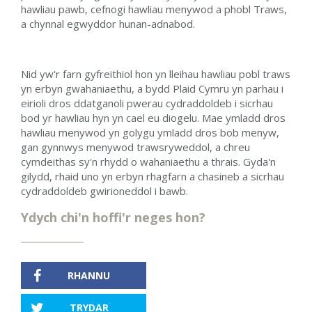
hawliau pawb, cefnogi hawliau menywod a phobl Traws,
a chynnal egwyddor hunan-adnabod.
Nid yw'r farn gyfreithiol hon yn lleihau hawliau pobl traws
yn erbyn gwahaniaethu, a bydd Plaid Cymru yn parhau i
eirioli dros ddatganoli pwerau cydraddoldeb i sicrhau
bod yr hawliau hyn yn cael eu diogelu. Mae ymladd dros
hawliau menywod yn golygu ymladd dros bob menyw,
gan gynnwys menywod trawsryweddol, a chreu
cymdeithas sy'n rhydd o wahaniaethu a thrais. Gyda'n
gilydd, rhaid uno yn erbyn rhagfarn a chasineb a sicrhau
cydraddoldeb gwirioneddol i bawb.
Ydych chi'n hoffi'r neges hon?
RHANNU
TRYDAR