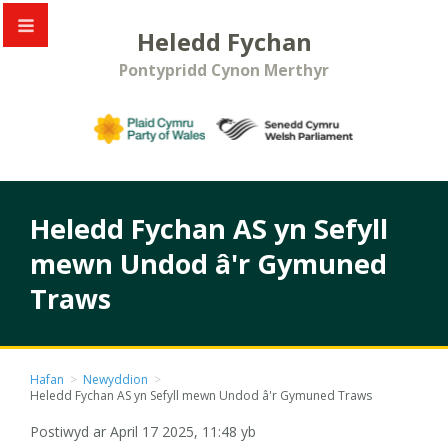
Heledd Fychan
Pontypridd Cynon Merthyr
Heledd Fychan AS yn Sefyll
mewn Undod â'r Gymuned
Traws
Hafan
>
Newyddion
>
Heledd Fychan AS yn Sefyll mewn Undod â'r Gymuned Traws
Postiwyd ar April 17 2025, 11:48 yb