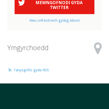
MEWNGOFNODI GYDA
TWITTER
Neu cofrestrwch gydag ebost
Ymgyrchoedd
Tanysgrifio gyda RSS