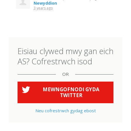
Newyddion
3 years ago
Eisiau clywed mwy gan eich
AS? Cofrestrwch isod
OR
MEWNGOFNODI GYDA
TWITTER
Neu cofrestrwch gydag ebost