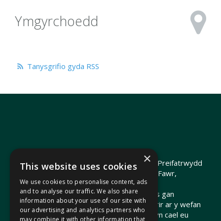
Ymgyrchoedd
Tanysgrifio gyda RSS
×
Hawlfraint 2026 Heledd Fychan AS ·
Polisi Preifatrwydd
This website uses cookies
Hyrwyddwyd gan Heledd Fychan, 2 Stryd Fawr,
We use cookies to personalise content, ads
Pontypridd, CF37 1QJ.
and to analyse our traffic. We also share
Telir costau'r wefan hon o arian cyhoeddus gan
information about your use of our site with
Gomisiwn y Senedd. Gall dolenni a ddarperir ar y wefan
our advertising and analytics partners who
hon arwain at wefannau allanol nad ydynt yn cael eu
may combine it with other information that