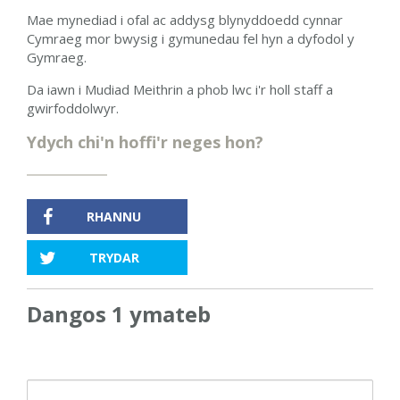
Mae mynediad i ofal ac addysg blynyddoedd cynnar
Cymraeg mor bwysig i gymunedau fel hyn a dyfodol y
Gymraeg.
Da iawn i Mudiad Meithrin a phob lwc i'r holl staff a
gwirfoddolwyr.
Ydych chi'n hoffi'r neges hon?
RHANNU
TRYDAR
Dangos 1 ymateb