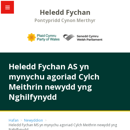
Heledd Fychan
Pontypridd Cynon Merthyr
Heledd Fychan AS yn
mynychu agoriad Cylch
Meithrin newydd yng
Nghilfynydd
Hafan
>
Newyddion
>
Heledd Fychan MS yn mynychu agoriad Cylch Meithrin newydd yng
Nghilfynydd