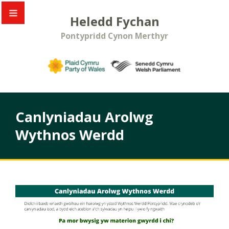
Heledd Fychan
Pontypridd Cynon Merthyr
Canlyniadau Arolwg
Wythnos Werdd