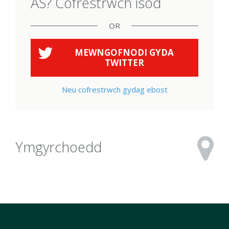
AS? Cofrestrwch isod
OR
MEWNGOFNODI GYDA
TWITTER
Neu cofrestrwch gydag ebost
Ymgyrchoedd