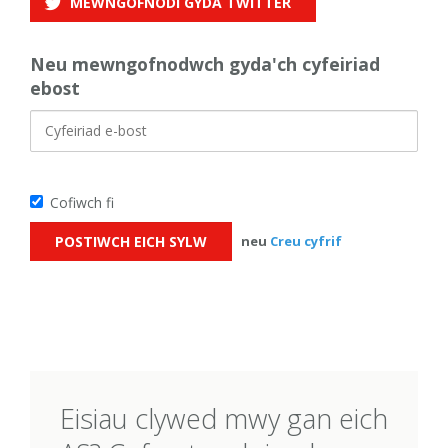
MEWNGOFNODI GYDA
TWITTER
Neu mewngofnodwch gyda'ch cyfeiriad
ebost
Cofiwch fi
neu
Creu cyfrif
Eisiau clywed mwy gan eich