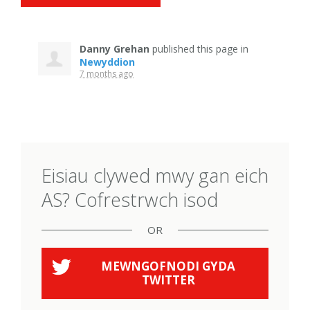
Danny Grehan
published this page in
Newyddion
7 months ago
Eisiau clywed mwy gan eich
AS? Cofrestrwch isod
OR
MEWNGOFNODI GYDA
TWITTER