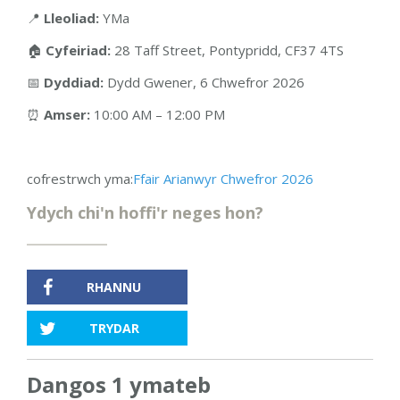
📍
Lleoliad:
YMa
🏠
Cyfeiriad:
28 Taff Street, Pontypridd, CF37 4TS
📅
Dyddiad:
Dydd Gwener, 6 Chwefror 2026
⏰
Amser:
10:00 AM – 12:00 PM
cofrestrwch yma:
Ffair Arianwyr Chwefror 2026
Ydych chi'n hoffi'r neges hon?
RHANNU
TRYDAR
Dangos 1 ymateb