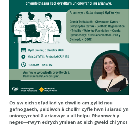
Os yw eich sefydliad yn chwilio am gyllid neu
gefnogaeth, peidiwch â cholli’r cyfle hwn i siarad yn
uniongyrchol â arianwyr a all helpu. Rhannwch y
neges—rwy’n edrych ymlaen at eich gweld chi yno!