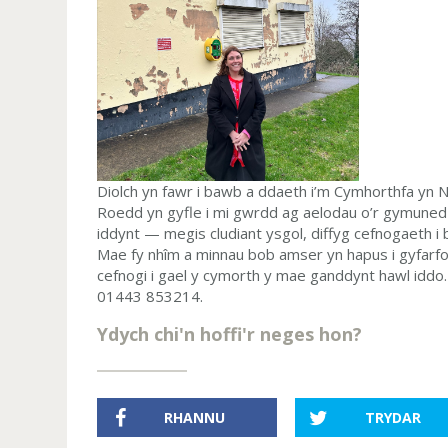
Diolch yn fawr i bawb a ddaeth i’m Cymhorthfa yn
Roedd yn gyfle i mi gwrdd ag aelodau o’r gymuned 
iddynt — megis cludiant ysgol, diffyg cefnogaeth i
Mae fy nhîm a minnau bob amser yn hapus i gyfarfod
cefnogi i gael y cymorth y mae ganddynt hawl iddo.
01443 853214.
Ydych chi'n hoffi'r neges hon?
RHANNU
TRYDAR