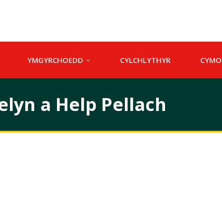
YMGYRCHOEDD
CYLCHLYTHYR
CYMO
lyn a Help Pellach