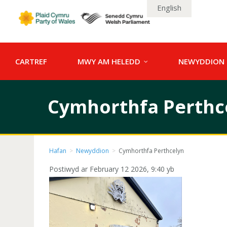
English
CARTREF
MWY AM HELEDD
NEWYDDION
Cymhorthfa Perthce
Hafan
>
Newyddion
>
Cymhorthfa Perthcelyn
Postiwyd ar February 12 2026, 9:40 yb