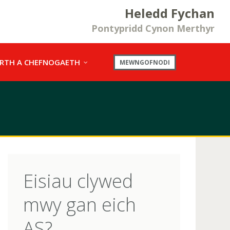
Heledd Fychan
Pontypridd Cynon Merthyr
RTH A CHEFNOGAETH
MEWNGOFNODI
Eisiau clywed
mwy gan eich
AS?