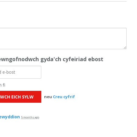
wngofnodwch gyda'ch cyfeiriad ebost
 fi
neu
Creu cyfrif
ewyddion
5 months ago