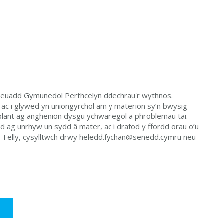
 Neuadd Gymunedol Perthcelyn ddechrau'r wythnos.
ac i glywed yn uniongyrchol am y materion sy’n bwysig
 blant ag anghenion dysgu ychwanegol a phroblemau tai.
 ag unrhyw un sydd â mater, ac i drafod y ffordd orau o’u
 Felly, cysylltwch drwy
heledd.fychan@senedd.cymru
neu