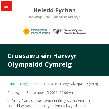
Heledd Fychan
Pontypridd Cynon Merthyr
Croesawu ein Harwyr
Olympaidd Cymreig
Hafan
>
Newyddion
>
Croesawu ein Harwyr Olympaidd Cymreig
Postiwyd ar September 15 2021, 12:00 yh
Cefais y fraint o groesawu ein tîm gwych Cymru i’r
Senedd yr wythnos hon yn dilyn eu llwyddiannau