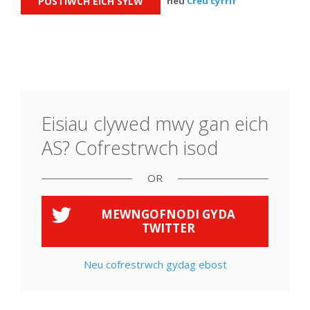
neu
Creu cyfrif
Eisiau clywed mwy gan eich
AS? Cofrestrwch isod
OR
MEWNGOFNODI GYDA
TWITTER
Neu cofrestrwch gydag ebost