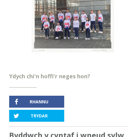
Ydych chi'n hoffi'r neges hon?
RHANNU
TRYDAR
Byddwch y cyntaf i wneud sylw