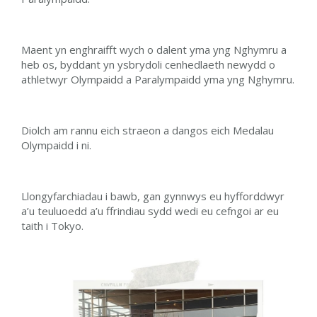
Maent yn enghraifft wych o dalent yma yng Nghymru a
heb os, byddant yn ysbrydoli cenhedlaeth newydd o
athletwyr Olympaidd a Paralympaidd yma yng Nghymru.
Diolch am rannu eich straeon a dangos eich Medalau
Olympaidd i ni.
Llongyfarchiadau i bawb, gan gynnwys eu hyfforddwyr
a’u teuluoedd a’u ffrindiau sydd wedi eu cefngoi ar eu
taith i Tokyo.