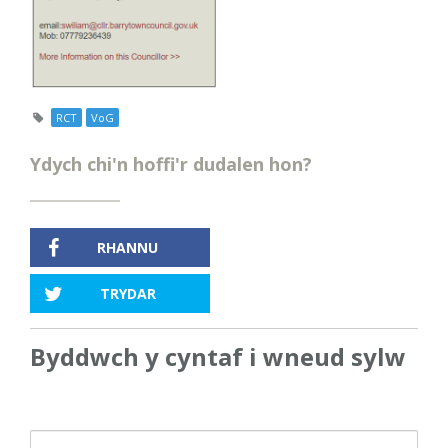
RCT
VoG
Ydych chi'n hoffi'r dudalen hon?
RHANNU
TRYDAR
Byddwch y cyntaf i wneud sylw