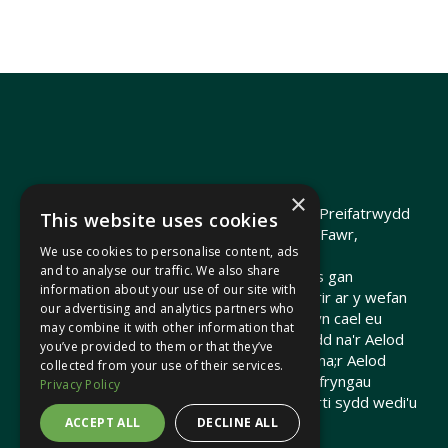
×
Hawlfraint 2026 Heledd Fychan AS ·
Polisi Preifatrwydd
This website uses cookies
Hyrwyddwyd gan Heledd Fychan, 2 Stryd Fawr,
We use cookies to personalise content, ads
Pontypridd, CF37 1QJ.
and to analyse our traffic. We also share
Telir costau'r wefan hon o arian cyhoeddus gan
information about your use of our site with
Gomisiwn y Senedd. Gall dolenni a ddarperir ar y wefan
our advertising and analytics partners who
hon arwain at wefannau allanol nad ydynt yn cael eu
may combine it with other information that
cynnal na'u hariannu gan Gomisiwn y Senedd na'r Aelod
you’ve provided to them or that they’ve
o'r Senedd. Nid yw'r Comisiwn y Senedd / na;r Aelod
collected from your use of their services.
Senedd yn gyfrifol am gynnwys unrhyw gyfryngau
Privacy Policy
mewnosodedig na gwefannau trydydd parti sydd wedi'u
cysylltu yma.
ACCEPT ALL
DECLINE ALL
Crewyd gan
Brand Response
gyda
NationBuilder