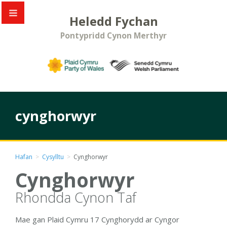
Heledd Fychan
Pontypridd Cynon Merthyr
cynghorwyr
Hafan
>
Cysylltu
>
Cynghorwyr
Cynghorwyr
Rhondda Cynon Taf
Mae gan Plaid Cymru 17 Cynghorydd ar Cyngor