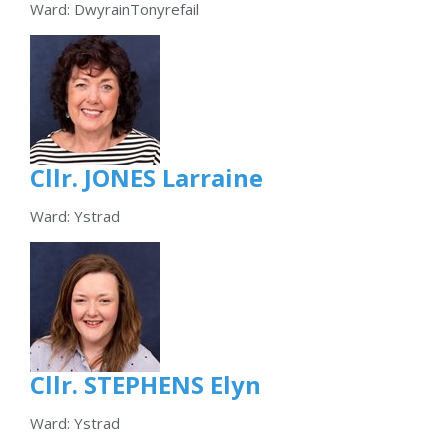
Ward: DwyrainTonyrefail
Cllr. JONES Larraine
Ward: Ystrad
Cllr. STEPHENS Elyn
Ward: Ystrad