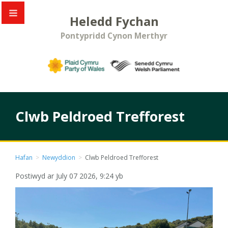
Heledd Fychan
Pontypridd Cynon Merthyr
Clwb Peldroed Trefforest
Hafan
>
Newyddion
>
Clwb Peldroed Trefforest
Postiwyd ar July 07 2026, 9:24 yb