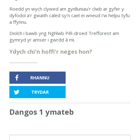
Roedd yn wych clywed am gynlluniau’r clwb ar gyfer y
dyfodol a’r gwaith caled sy’n cael ei wneud i’w helpu tyfu
a ffynnu.
Diolch i bawb yng Nghlwb Pêl-droed Trefforest am
gymryd yr amser i gwrdd â mi.
Ydych chi'n hoffi'r neges hon?
RHANNU
TRYDAR
Dangos 1 ymateb