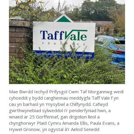
Mae Bwrdd Iechyd Prifysgol Cwm Taf Morgannwg wedi
cyhoeddi y bydd canghennau meddygfa Taff Vale f yn
cau yn barhaol yn Ynysybwl a Chilfynydd. Cafwyd
gwrthwynebiad sylweddol i’r penderfyniad hwn, a
wnaed ar 25 Gorffennaf, gan drigolion lleol a
chynghorwyr Plaid Cymru Amanda Ellis, Paula Evans, a
Hywel Gronow, yn ogystal â’r Aelod Senedd