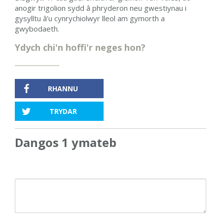
anogir trigolion sydd â phryderon neu gwestiynau i
gysylltu â’u cynrychiolwyr lleol am gymorth a
gwybodaeth.
Ydych chi'n hoffi'r neges hon?
RHANNU
TRYDAR
Dangos 1 ymateb