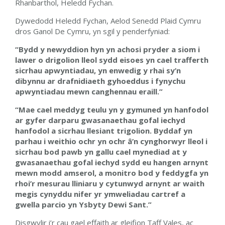
Rhanbarthol, Heledd Fychan.
Dywedodd Heledd Fychan, Aelod Senedd Plaid Cymru
dros Ganol De Cymru, yn sgil y penderfyniad:
“Bydd y newyddion hyn yn achosi pryder a siom i
lawer o drigolion lleol sydd eisoes yn cael trafferth
sicrhau apwyntiadau, yn enwedig y rhai sy’n
dibynnu ar drafnidiaeth gyhoeddus i fynychu
apwyntiadau mewn canghennau eraill.”
“Mae cael meddyg teulu yn y gymuned yn hanfodol
ar gyfer darparu gwasanaethau gofal iechyd
hanfodol a sicrhau llesiant trigolion. Byddaf yn
parhau i weithio ochr yn ochr â’n cynghorwyr lleol i
sicrhau bod pawb yn gallu cael mynediad at y
gwasanaethau gofal iechyd sydd eu hangen arnynt
mewn modd amserol, a monitro bod y feddygfa yn
rhoi’r mesurau
lliniaru y cytunwyd arnynt ar waith
megis cynyddu nifer yr ymweliadau cartref a
gwella parcio yn Ysbyty Dewi Sant.”
Disgwylir i’r cau gael effaith ar gleifion Taff Vales, ac