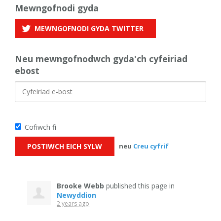
Mewngofnodi gyda
MEWNGOFNODI GYDA
TWITTER
Neu mewngofnodwch gyda'ch cyfeiriad
ebost
Cofiwch fi
neu
Creu cyfrif
Brooke Webb
published this page in
Newyddion
2 years ago