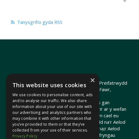
Tanysgrifio gyda RSS
×
Hawlfraint 2026 Heledd Fychan AS ·
Polisi Preifatrwydd
This website uses cookies
Hyrwyddwyd gan Heledd Fychan, 2 Stryd Fawr,
We use cookies to personalise content, ads
Pontypridd, CF37 1QJ.
and to analyse our traffic. We also share
Telir costau'r wefan hon o arian cyhoeddus gan
information about your use of our site with
Gomisiwn y Senedd. Gall dolenni a ddarperir ar y wefan
our advertising and analytics partners who
hon arwain at wefannau allanol nad ydynt yn cael eu
may combine it with other information that
cynnal na'u hariannu gan Gomisiwn y Senedd na'r Aelod
you’ve provided to them or that they’ve
o'r Senedd. Nid yw'r Comisiwn y Senedd / na;r Aelod
collected from your use of their services.
Senedd yn gyfrifol am gynnwys unrhyw gyfryngau
Privacy Policy