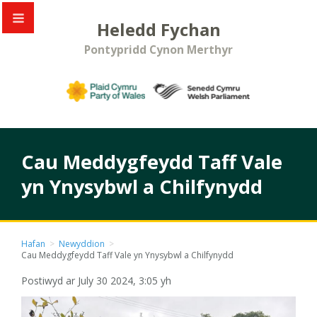
Heledd Fychan
Pontypridd Cynon Merthyr
Cau Meddygfeydd Taff Vale
yn Ynysybwl a Chilfynydd
Hafan
>
Newyddion
>
Cau Meddygfeydd Taff Vale yn Ynysybwl a Chilfynydd
Postiwyd ar July 30 2024, 3:05 yh