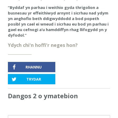
“Byddaf yn parhau i weithio gyda thrigolion a
busnesau yr effeithiwyd arnynt i sicrhau nad ydym
yn anghofio beth ddigwyddodd a bod popeth
posibl yn cael ei wneud i sicrhau eu bod yn parhau i
gael eu cefnogi a’u hamddiffyn rhag llifogydd yn y
dyfodol.”
Ydych chi'n hoffi'r neges hon?
RHANNU
TRYDAR
Dangos 2 o ymatebion