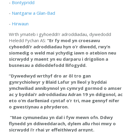
-
Bontypridd
-
Nantgarw a Glan-Bad
-
Hirwaun
Wrth ymateb i gyhoeddi’r adroddiadau, dywedodd
Heledd Fychan AS:
“Er fy mod yn croesawu
cyhoeddi’r adroddiadau hyn o’r diwedd, rwy’n
siomedig o weld mai ychydig iawn o atebion neu
sicrwydd y maent yn eu darparu i drigolion a
busnesau a ddioddefodd llifogydd.
“Dywedwyd wrthyf dro ar ôl tro gan
gynrychiolwyr y Blaid Lafur yn lleol y byddai
ymchwiliad annibynnol yn cymryd gormod o amser
ac y byddai’r adroddiadau Adran 19 yn ddigonol, ac
eto o’m darlleniad cyntaf o’r tri, mae gennyf nifer
o gwestiynau a phryderon.
“Mae cymunedau yn dal i fyw mewn ofn. Ddwy
flynedd yn ddiweddarach, dylem allu rhoi mwy o
sicrwydd i’r rhai yr effeithiwyd arnynt.