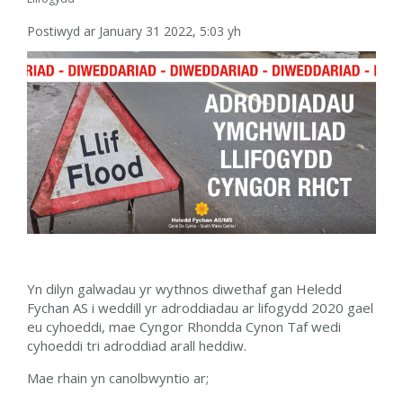
Postiwyd ar January 31 2022, 5:03 yh
Yn dilyn galwadau yr wythnos diwethaf gan Heledd
Fychan AS i weddill yr adroddiadau ar lifogydd 2020 gael
eu cyhoeddi, mae Cyngor Rhondda Cynon Taf wedi
cyhoeddi tri adroddiad arall heddiw.
Mae rhain yn canolbwyntio ar;