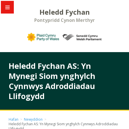
Heledd Fychan
Pontypridd Cynon Merthyr
Heledd Fychan AS: Yn
Mynegi Siom ynghylch
Cynnwys Adroddiadau
Llifogydd
Hafan
>
Newyddion
>
Heledd Fychan AS: Yn Mynegi Siom ynghylch Cynnwys Adroddiadau
Llifogydd