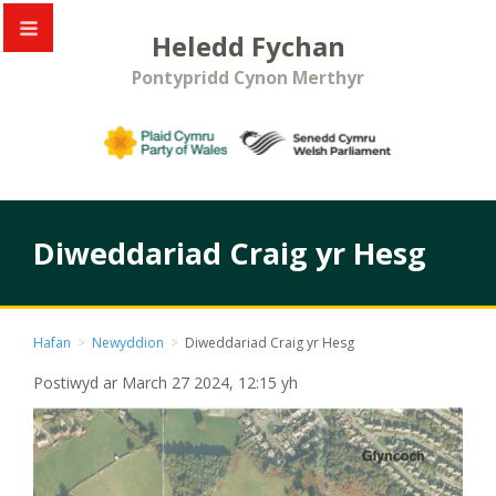
Heledd Fychan
Pontypridd Cynon Merthyr
Diweddariad Craig yr Hesg
Hafan
>
Newyddion
>
Diweddariad Craig yr Hesg
Postiwyd ar March 27 2024, 12:15 yh