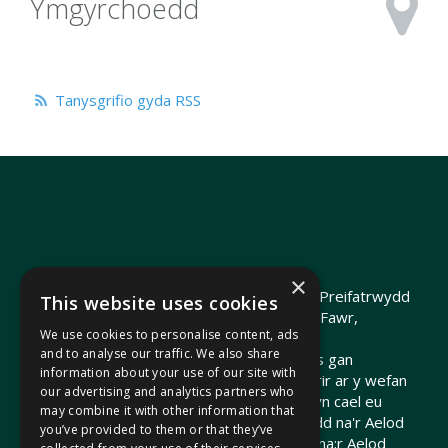
Ymgyrchoedd
Tanysgrifio gyda RSS
×
Hawlfraint 2026 Heledd Fychan AS ·
Polisi Preifatrwydd
This website uses cookies
Hyrwyddwyd gan Heledd Fychan, 2 Stryd Fawr,
We use cookies to personalise content, ads
Pontypridd, CF37 1QJ.
and to analyse our traffic. We also share
Telir costau'r wefan hon o arian cyhoeddus gan
information about your use of our site with
Gomisiwn y Senedd. Gall dolenni a ddarperir ar y wefan
our advertising and analytics partners who
hon arwain at wefannau allanol nad ydynt yn cael eu
may combine it with other information that
cynnal na'u hariannu gan Gomisiwn y Senedd na'r Aelod
you’ve provided to them or that they’ve
o'r Senedd. Nid yw'r Comisiwn y Senedd / na;r Aelod