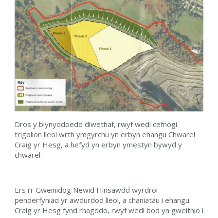
Dros y blynyddoedd diwethaf, rwyf wedi cefnogi
trigolion lleol wrth ymgyrchu yn erbyn ehangu Chwarel
Craig yr Hesg, a hefyd yn erbyn ymestyn bywyd y
chwarel.
Ers i’r Gweinidog Newid Hinsawdd wyrdroi
penderfyniad yr awdurdod lleol, a chaniatáu i ehangu
Craig yr Hesg fynd rhagddo, rwyf wedi bod yn gweithio i