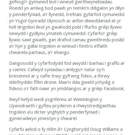
gefnogi’r gymuned leol i wneud gwrthwynebiadau.
Roedd yn amlwg bod pawb yn teimlo’n ddigalon yn dilyn
y penderfyniad, a’r llynedd, trefnais gyfarfod cymunedol
yn Ysgol Gynradd Glyncoch ac anfon diweddariad at yr
holl drigolion lleol yn gwahodd pobl i ffurfio grŵp llywio
newydd i gydlynu ymateb cymunedol. Cyfarfu’r grŵp
llywio sawl gwaith, gan drafod camau gweithredu posibl
a’r hyn y gallai trigolion ei wneud i fonitro effaith
chwarela parhaus, a’r ehangu.
Dangosodd y cyfarfodydd fod awydd i barhau i graffu ar
y cwmni. Cafwyd syniadau i amlygu'r natur sy'n
bresennol ar y safle trwy gyfrwng fideo, a thrwy
ddefnyddio ffilm drone. Mae'n dda gweld ychydig o
fideos o'r fath nawr yn ymddangos ar y grŵp Facebook.
Rwyf hefyd wedi ysgrifennu at Weinidogion y
Llywodraeth i gyfleu pryderon a rhwystredigaethau
trigolion a’u dicter ynghylch y penderfyniad i
gymeradwyo ymestyn y chwarel.
Cyfarfu aelod o fy nhîm â'r Cynghorydd Doug Williams a