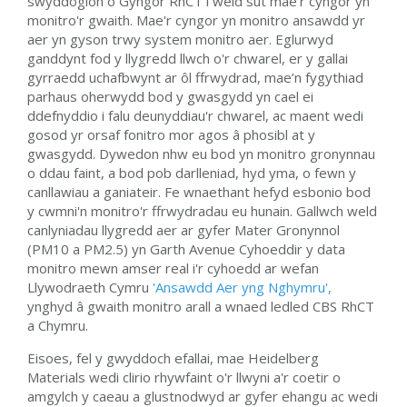
swyddogion o Gyngor RhCT i weld sut mae'r cyngor yn
monitro'r gwaith. Mae'r cyngor yn monitro ansawdd yr
aer yn gyson trwy system monitro aer. Eglurwyd
ganddynt fod y llygredd llwch o'r chwarel, er y gallai
gyrraedd uchafbwynt ar ôl ffrwydrad, mae’n fygythiad
parhaus oherwydd bod y gwasgydd yn cael ei
ddefnyddio i falu deunyddiau'r chwarel, ac maent wedi
gosod yr orsaf fonitro mor agos â phosibl at y
gwasgydd. Dywedon nhw eu bod yn monitro gronynnau
o ddau faint, a bod pob darlleniad, hyd yma, o fewn y
canllawiau a ganiateir. Fe wnaethant hefyd esbonio bod
y cwmni'n monitro'r ffrwydradau eu hunain. Gallwch weld
canlyniadau llygredd aer ar gyfer Mater Gronynnol
(PM10 a PM2.5) yn Garth Avenue Cyhoeddir y data
monitro mewn amser real i'r cyhoedd ar wefan
Llywodraeth Cymru
'Ansawdd Aer yng Nghymru',
ynghyd â gwaith monitro arall a wnaed ledled CBS RhCT
a Chymru.
Eisoes, fel y gwyddoch efallai, mae Heidelberg
Materials wedi clirio rhywfaint o'r llwyni a'r coetir o
amgylch y caeau a glustnodwyd ar gyfer ehangu ac wedi