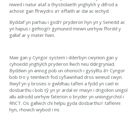
niwed i natur ataf a thystiolaeth ynghylch y difrod a
achosir gan ffrwydro a’r effaith ar dai ac iechyd.
Byddaf yn parhau i godi’r pryderon hyn yn y Senedd ac
yn hapus i gefnogi’r gymuned mewn unrhyw ffordd y
gallaf ar y mater hwn.
Mae gan y Cyngor system i dderbyn cwynion gan y
cyhoedd ynghylch pryderon llwch neu ddirgryniad.
Byddwn yn annog pob un ohonoch i gysylltu â'r Cyngor
bob tro y teimlwch fod cyfiawnhad dros wneud cwyn.
Rwyf yn y broses o gwblhau taflen a fydd yn cael ei
dosbarthu i bob tŷ yn yr ardal er mwyn i drigolion unigol
allu adrodd unrhyw faterion o bryder yn uniongyrchol i
RhCT. Os gallwch chi helpu gyda dosbarthu'r taflenni
hyn, rhowch wybod i mi.