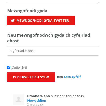
Mewngofnodi gyda
MEWNGOFNODI GYDA
TWITTER
Neu mewngofnodwch gyda'ch cyfeiriad
ebost
Cofiwch fi
neu
Creu cyfrif
Brooke Webb
published this page in
Newyddion
2 years ago