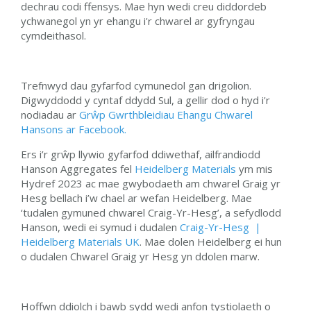
dechrau codi ffensys. Mae hyn wedi creu diddordeb
ychwanegol yn yr ehangu i'r chwarel ar gyfryngau
cymdeithasol.
Trefnwyd dau gyfarfod cymunedol gan drigolion.
Digwyddodd y cyntaf ddydd Sul, a gellir dod o hyd i'r
nodiadau ar
Grŵp Gwrthbleidiau Ehangu Chwarel
Hansons ar Facebook.
Ers i’r grŵp llywio gyfarfod ddiwethaf, ailfrandiodd
Hanson Aggregates fel
Heidelberg Materials
ym mis
Hydref 2023 ac mae gwybodaeth am chwarel Graig yr
Hesg bellach i’w chael ar wefan Heidelberg. Mae
‘tudalen gymuned chwarel Craig-Yr-Hesg’, a sefydlodd
Hanson, wedi ei symud i dudalen
Craig-Yr-Hesg |
Heidelberg Materials UK
. Mae dolen Heidelberg ei hun
o dudalen Chwarel Graig yr Hesg yn ddolen marw.
Hoffwn ddiolch i bawb sydd wedi anfon tystiolaeth o