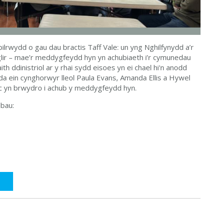
lrwydd o gau dau bractis Taff Vale: un yng Nghilfynydd a’r
n glir – mae’r meddygfeydd hyn yn achubiaeth i’r cymunedau
ith ddinistriol ar y rhai sydd eisoes yn ei chael hi'n anodd
da ein cynghorwyr lleol Paula Evans, Amanda Ellis a Hywel
ac yn brwydro i achub y meddygfeydd hyn.
bau: