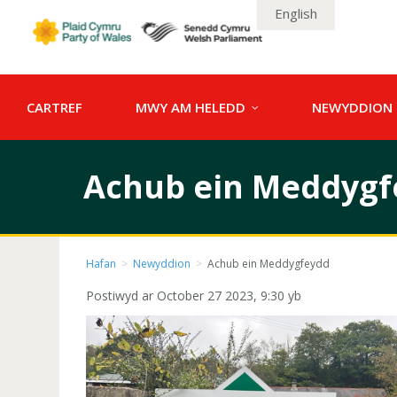
English
CARTREF
MWY AM HELEDD
NEWYDDION
Achub ein Meddygf
Hafan
>
Newyddion
>
Achub ein Meddygfeydd
Postiwyd ar October 27 2023, 9:30 yb