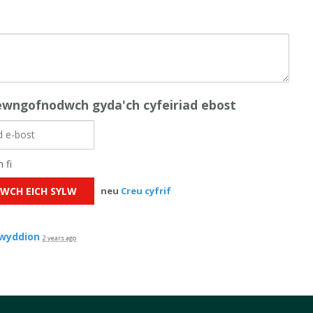
wngofnodwch gyda'ch cyfeiriad ebost
 fi
neu
Creu cyfrif
wyddion
2 years ago