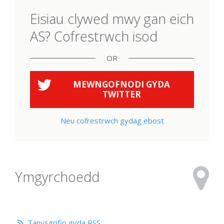
Eisiau clywed mwy gan eich
AS? Cofrestrwch isod
OR
MEWNGOFNODI GYDA
TWITTER
Neu cofrestrwch gydag ebost
Ymgyrchoedd
Tanysgrifio gyda RSS