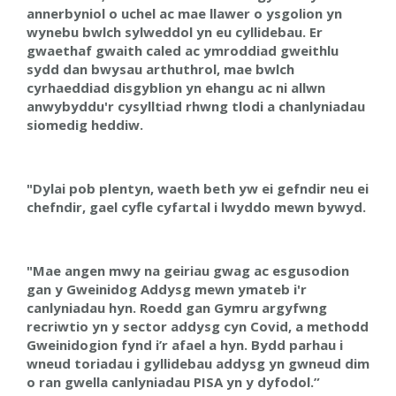
annerbyniol o uchel ac mae llawer o ysgolion yn
wynebu bwlch sylweddol yn eu cyllidebau. Er
gwaethaf gwaith caled ac ymroddiad gweithlu
sydd dan bwysau arthuthrol, mae bwlch
cyrhaeddiad disgyblion yn ehangu ac ni allwn
anwybyddu'r cysylltiad rhwng tlodi a chanlyniadau
siomedig heddiw.
"Dylai pob plentyn, waeth beth yw ei gefndir neu ei
chefndir, gael cyfle cyfartal i lwyddo mewn bywyd.
"Mae angen mwy na geiriau gwag ac esgusodion
gan y Gweinidog Addysg mewn ymateb i'r
canlyniadau hyn. Roedd gan Gymru argyfwng
recriwtio yn y sector addysg cyn Covid, a methodd
Gweinidogion fynd i’r afael a hyn. Bydd parhau i
wneud toriadau i gyllidebau addysg yn gwneud dim
o ran gwella canlyniadau PISA yn y dyfodol.”