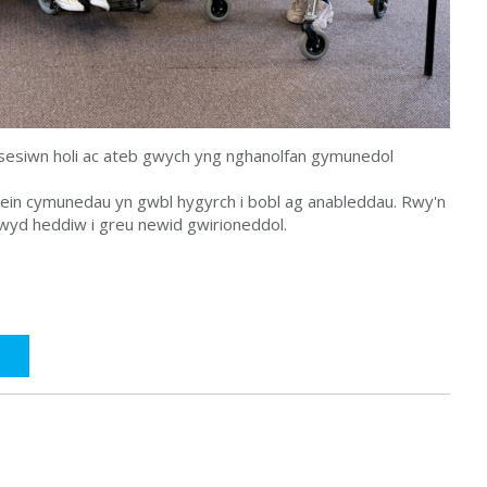
 sesiwn holi ac ateb gwych yng
nghanolfan gymunedol
 ein cymunedau yn gwbl hygyrch i bobl ag anableddau. Rwy'n
wyd heddiw i greu newid gwirioneddol.