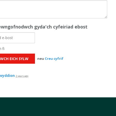
wngofnodwch gyda'ch cyfeiriad ebost
 fi
neu
Creu cyfrif
wyddion
2 years ago