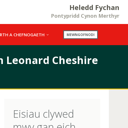
Heledd Fychan
Pontypridd Cynon Merthyr
RTH A CHEFNOGAETH
MEWNGOFNODI
n Leonard Cheshire
Eisiau clywed
mwy gan eich