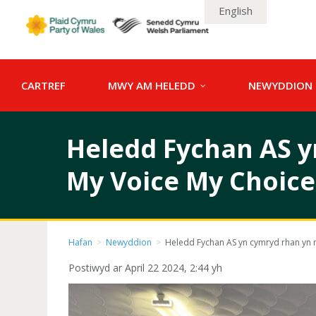
English
CARTREF
MWY AM HELEDD
NEWYDDION
Heledd Fychan AS y
My Voice My Choice
Hafan
>
Newyddion
>
Heledd Fychan AS yn cymryd rhan yn 
Postiwyd ar April 22 2024, 2:44 yh