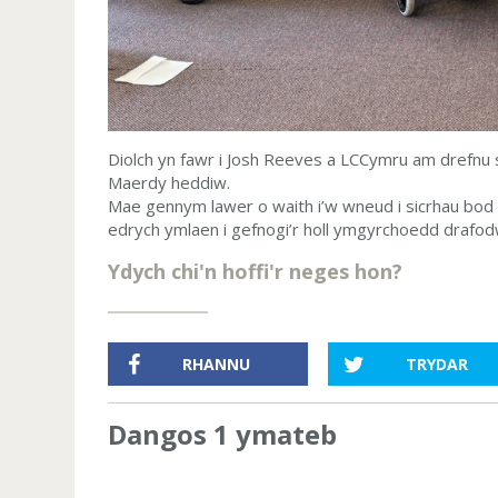
Diolch yn fawr i Josh Reeves a LCCymru am drefnu
Maerdy heddiw.
Mae gennym lawer o waith i’w wneud i sicrhau bod
edrych ymlaen i gefnogi’r holl ymgyrchoedd drafod
Ydych chi'n hoffi'r neges hon?
RHANNU
TRYDAR
Dangos 1 ymateb