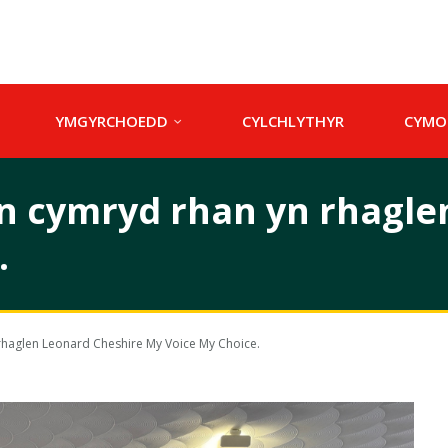
YMGYRCHOEDD
CYLCHLYTHYR
CYMO
n cymryd rhan yn rhagle
.
rhaglen Leonard Cheshire My Voice My Choice.