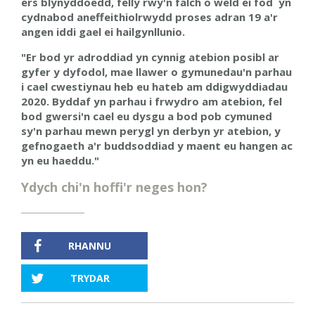
ers blynyddoedd, felly rwy'n falch o weld ei fod yn
cydnabod aneffeithiolrwydd proses adran 19 a'r
angen iddi gael ei hailgynllunio.
"Er bod yr adroddiad yn cynnig atebion posibl ar
gyfer y dyfodol, mae llawer o gymunedau'n parhau
i cael cwestiynau
heb eu hateb am ddigwyddiadau
2020
. Byddaf yn parhau i frwydro am atebion, fel
bod gwersi'n cael eu dysgu a bod pob cymuned
sy'n parhau mewn perygl yn derbyn yr atebion, y
gefnogaeth a'r buddsoddiad y maent eu hangen ac
yn eu haeddu."
Ydych chi'n hoffi'r neges hon?
RHANNU
TRYDAR