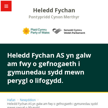
Heledd Fychan
Pontypridd Cynon Merthyr
Heledd Fychan AS yn galw
am fwy o gefnogaeth i
gymunedau sydd mewn
perygl o lifogydd.
Hafan
>
Newyddion
>
Heledd Fychan AS yn galw am fwy o gefnogaeth i gymunedau sydd
mewn perygl o lifogydd.