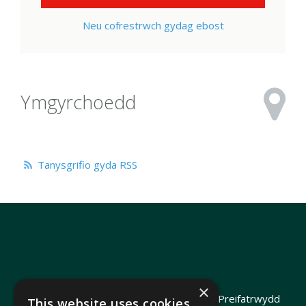
Neu cofrestrwch gydag ebost
Ymgyrchoedd
Tanysgrifio gyda RSS
×
Hawlfraint 2026 Heledd Fychan AS ·
Polisi Preifatrwydd
This website uses cookies