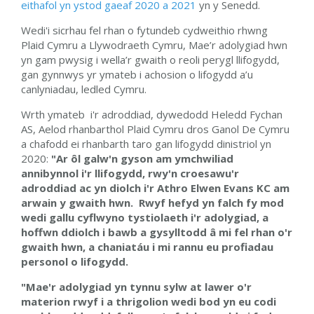
eithafol yn ystod gaeaf 2020 a 2021
yn y Senedd.
Wedi'i sicrhau fel rhan o fytundeb cydweithio rhwng
Plaid Cymru a Llywodraeth Cymru, Mae’r adolygiad hwn
yn gam pwysig i wella’r gwaith o reoli perygl llifogydd,
gan gynnwys yr ymateb i achosion o lifogydd a’u
canlyniadau, ledled Cymru.
Wrth ymateb i'r adroddiad,
dywedodd Heledd Fychan
AS, Aelod rhanbarthol Plaid Cymru dros Ganol De Cymru
a chafodd ei rhanbarth taro gan
lifogydd dinistriol
yn
2020:
"Ar
ôl galw'n gyson am ymchwiliad
annibynnol i
'r llifogydd, rwy'n croesawu'r
adroddiad ac yn diolch i'r Athro Elwen Evans KC am
arwain y gwaith hwn.
Rwyf hefyd yn falch fy mod
wedi gallu cyflwyno tystiolaeth i'r adolygiad, a
hoffwn ddiolch i bawb a gysylltodd â mi fel rhan o'r
gwaith hwn, a chaniatáu i mi rannu eu profiadau
personol o lifogydd.
"
Mae'r adolygiad yn tynnu sylw at lawer o'r
materion rwyf i a thrigolion wedi bod yn eu codi