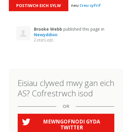
neu
Creu cyfrif
Brooke Webb
published this page in
Newyddion
2 years ago
Eisiau clywed mwy gan eich
AS? Cofrestrwch isod
OR
MEWNGOFNODI GYDA
TWITTER