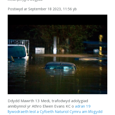
Postiwyd ar September 18 2023, 11:56 yb
Ddydd Mawrth 13 Medi, trafodwyd adolygiad
annibynnol yr Athro Elwen Evans KC o
adran 19
llywodraeth leol a Cyfoeth Naturiol Cymru am lifogydd