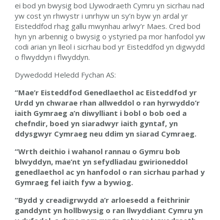
ei bod yn bwysig bod Llywodraeth Cymru yn sicrhau nad
yw cost yn rhwystr i unrhyw un sy’n byw yn ardal yr
Eisteddfod rhag gallu mwynhau arlwy’r Maes. Cred bod
hyn yn arbennig o bwysig o ystyried pa mor hanfodol yw
codi arian yn lleol i sicrhau bod yr Eisteddfod yn digwydd
o flwyddyn i flwyddyn.
Dywedodd Heledd Fychan AS:
“Mae’r Eisteddfod Genedlaethol ac Eisteddfod yr
Urdd yn chwarae rhan allweddol o ran hyrwyddo’r
iaith Gymraeg a’n diwylliant i bobl o bob oed a
chefndir, boed yn siaradwyr iaith gyntaf, yn
ddysgwyr Cymraeg neu ddim yn siarad Cymraeg.
“Wrth deithio i wahanol rannau o Gymru bob
blwyddyn, mae’nt yn sefydliadau gwirioneddol
genedlaethol ac yn hanfodol o ran sicrhau parhad y
Gymraeg fel iaith fyw a bywiog.
“Bydd y creadigrwydd a’r arloesedd a feithrinir
ganddynt yn hollbwysig o ran llwyddiant Cymru yn