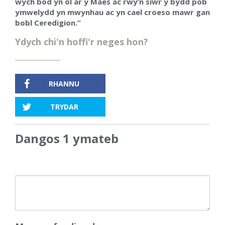
wych bod yn ôl ar y Maes ac rwy’n si
ŵ
r y bydd pob
ymwelydd yn mwynhau ac yn cael croeso mawr gan
bobl Ceredigion.”
Ydych chi'n hoffi'r neges hon?
RHANNU
TRYDAR
Dangos 1 ymateb