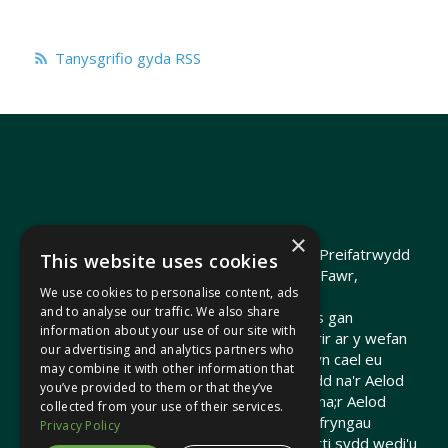
Tanysgrifio gyda RSS
×
Hawlfraint 2026 Heledd Fychan AS ·
Polisi Preifatrwydd
This website uses cookies
Hyrwyddwyd gan Heledd Fychan, 2 Stryd Fawr,
We use cookies to personalise content, ads
Pontypridd, CF37 1QJ.
and to analyse our traffic. We also share
Telir costau'r wefan hon o arian cyhoeddus gan
information about your use of our site with
Gomisiwn y Senedd. Gall dolenni a ddarperir ar y wefan
our advertising and analytics partners who
hon arwain at wefannau allanol nad ydynt yn cael eu
may combine it with other information that
cynnal na'u hariannu gan Gomisiwn y Senedd na'r Aelod
you’ve provided to them or that they’ve
o'r Senedd. Nid yw'r Comisiwn y Senedd / na;r Aelod
collected from your use of their services.
Senedd yn gyfrifol am gynnwys unrhyw gyfryngau
Privacy Policy
mewnosodedig na gwefannau trydydd parti sydd wedi'u