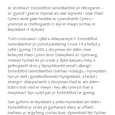
Ar drothwy’r Eisteddfod Genedlaethol yn Nhregaron –
a’r gyntaf i gael ei chynnal am dair blynedd - mae Plaid
Cymru wedi galw heddiw ar Lywodraeth Cymru i
ymestyn ei chefnogaeth i’r
ŵ
yl er mwyn sicrhau ei
llwyddiant i’r dyfodol.
Tra’n croesawu’r cyllid a ddarparwyd i’r Eisteddfod
Genedlaethol yn ystod pandemig Covid-19 a hefyd y
cyllid i gynnig 15,000 o docynnau am ddim, mae
llefarydd Plaid Cymru dros Ddiwylliant a’r Gymraeg,
Heledd Fychan AS yn credu y dylid darparu mwy o
gefnogaeth dros y blynyddoedd nesaf i alluogi’r
Eisteddfod Genedlaethol i barhau i esblygu, i hyrwyddo’i
hun yn well i gynulleidfaoedd rhyngwladol, a hefyd i
ehangu’r ddarpariaeth o docynnau rhad ac am ddim i
bobl o bob oed er mwyn i fwy allu cymryd rhan a
mwynhau’r hyn sydd gan yr Eisteddfod i’w gynnig.
Gan gyfeirio at lwyddiant y polisi mynediad am ddim i
Eisteddfod yr Urdd yn gynharach eleni, ac effaith
barhaus yr argyfwng costau byw, dywedodd Ms Fychan