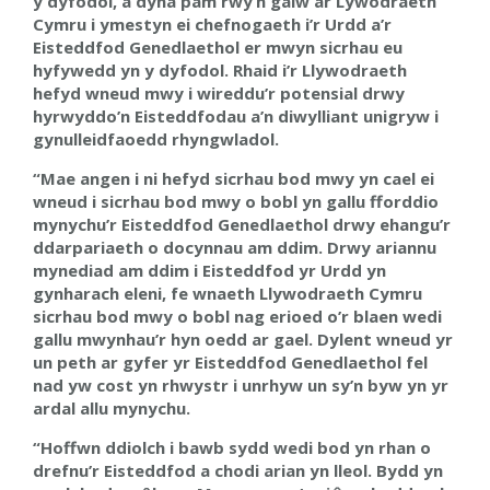
y dyfodol, a dyna pam rwy’n galw ar Lywodraeth
Cymru i ymestyn ei chefnogaeth i’r Urdd a’r
Eisteddfod Genedlaethol er mwyn sicrhau eu
hyfywedd yn y dyfodol. Rhaid i’r Llywodraeth
hefyd wneud mwy i wireddu’r potensial drwy
hyrwyddo’n Eisteddfodau a’n diwylliant unigryw i
gynulleidfaoedd rhyngwladol.
“Mae angen i ni hefyd sicrhau bod mwy yn cael ei
wneud i sicrhau bod mwy o bobl yn gallu fforddio
mynychu’r Eisteddfod Genedlaethol drwy ehangu’r
ddarpariaeth o docynnau am ddim. Drwy ariannu
mynediad am ddim i Eisteddfod yr Urdd yn
gynharach eleni, fe wnaeth Llywodraeth Cymru
sicrhau bod mwy o bobl nag erioed o’r blaen wedi
gallu mwynhau’r hyn oedd ar gael. Dylent wneud yr
un peth ar gyfer yr Eisteddfod Genedlaethol fel
nad yw cost yn rhwystr i unrhyw un sy’n byw yn yr
ardal allu mynychu.
“Hoffwn ddiolch i bawb sydd wedi bod yn rhan o
drefnu’r Eisteddfod a chodi arian yn lleol. Bydd yn