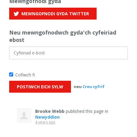
Mewngofnodi gyda
MEWNGOFNODI GYDA
TWITTER
Neu mewngofnodwch gyda'ch cyfeiriad
ebost
Cofiwch fi
neu
Creu cyfrif
Brooke Webb
published this page in
Newyddion
4 years ago